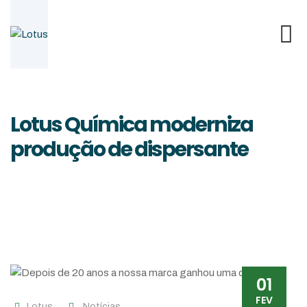
Skip
to
content
Lotus Química moderniza
produção de dispersante
01
FEV
Lotus
Notícias