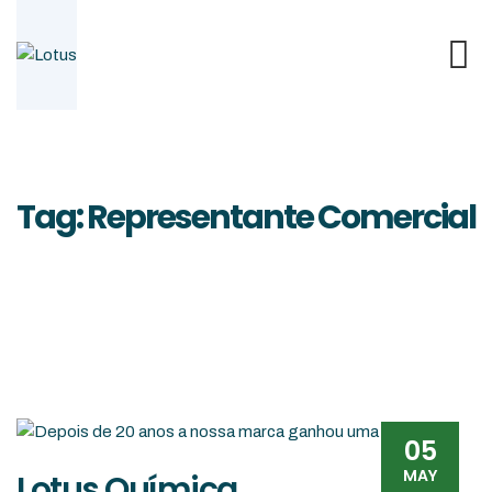
Skip
to
content
Tag: Representante Comercial
05
MAY
Lotus Química