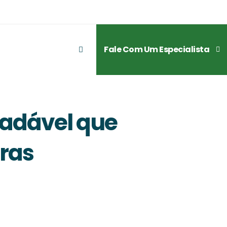
Fale Com Um Especialista
radável que
bras