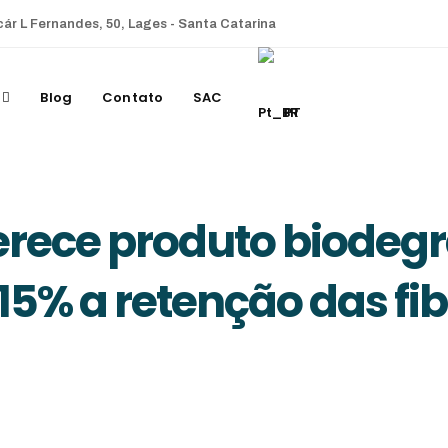
cár L Fernandes, 50, Lages - Santa Catarina
Blog
Contato
SAC
PT
erece produto biodeg
5% a retenção das fi