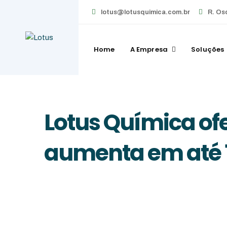
Skip
lotus@lotusquimica.com.br
R. Os
to
content
Home
A Empresa
Soluções
Lotus Química of
aumenta em até 1