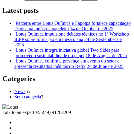
Latest posts
Parceria entre Lotus Química e Fapolpa fortalece capacitação
técnica na indústria papeleira
14 de October de 2025
Lotus Química impulsiona debates técnicos no 1º Workshop
ILPP sobre formação em mesa plana
24 de September de
2025
Lotus Química integra iniciativa global Two Sides para
promover a sustentabilidade do papel
18 de August de 2025
Lotus Química confirma presença em evento do setor e
apresenta resultados inéditos do Refix
24 de June de 2025
Categories
News
55
Sem categoria
2
Talk to an expert
+55(49) 91268269