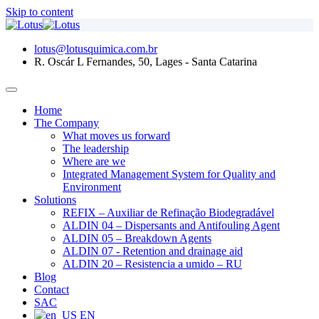
Skip to content
lotus@lotusquimica.com.br
R. Oscár L Fernandes, 50, Lages - Santa Catarina
Home
The Company
What moves us forward
The leadership
Where are we
Integrated Management System for Quality and
Environment
Solutions
REFIX – Auxiliar de Refinação Biodegradável
ALDIN 04 – Dispersants and Antifouling Agent
ALDIN 05 – Breakdown Agents
ALDIN 07 - Retention and drainage aid
ALDIN 20 – Resistencia a umido – RU
Blog
Contact
SAC
EN